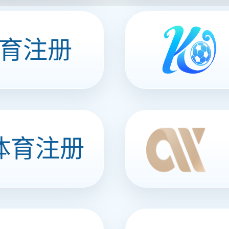
92.6%
98%
赛事个性推荐
用户数据反馈
安全流程层级
访问身份控制
采用IP定位、设备识
道防线。
通信加密协议