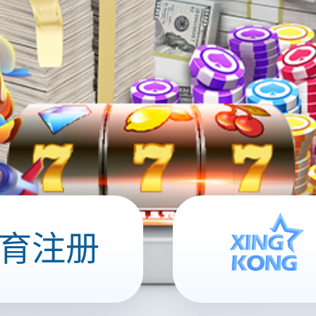
智能引擎实时数据快照
载构建的智能分析系统，实时捕捉各项运行数据，提升平台的响
AI推荐准确率
稳定上传速率