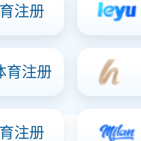
全站部署TLS协议，
与保密性。
行为审计机制
记录关键行为轨迹，搭
实时异常拦截
系统对异常请求进行即
扰。
版本更新记录