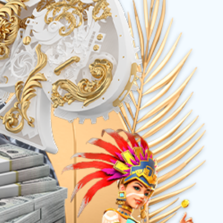
于成为全球领先的乐竞体育页面下