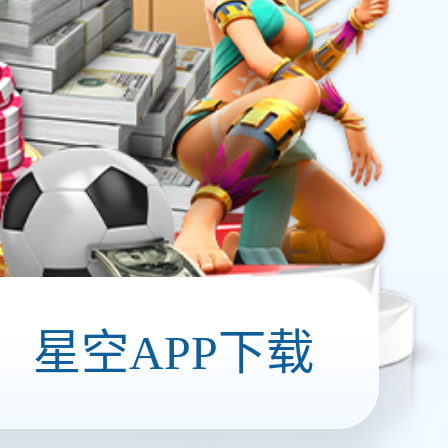
应效率与数据稳定性。
风控识别成功率