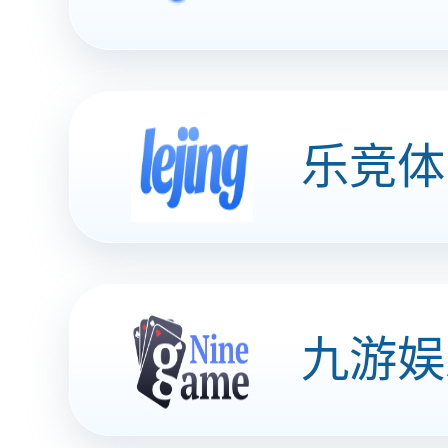
点击
v6.3.0 · 发布于 2025年10月
新增跨设备同步机制，收藏与偏好可随账号迁
推荐系统升级，结合用户习惯提供个性化赛事
新增教学视频栏目，涵盖常见赛制与操作流程
修复部分小屏机型按钮显示异常问题。
v6.2.0 · 发布于 2025年8月
v6.1.3 · 发布于 2025年6月