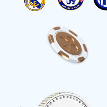
立即下载乐竞体育页面下载APP
乐竞体育页面下载
是一家面向全球
整合
高清赛事直播、数据分析、多
平台通过多项国际安全认证，系统架
术与客服团队，确保每位用户都能
截至目前，乐竞体育页面下载 已拥