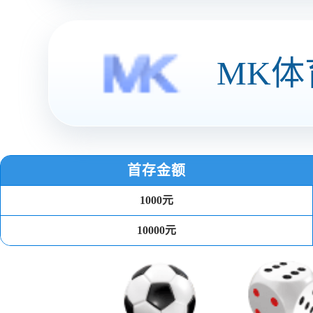
v6.0.0 · 发布于 2025年3月