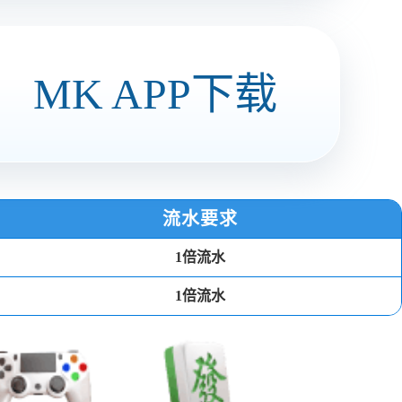
使命
载平台，我们始终以科技驱动、服务导向为核
、可信赖的体育数据与直播生态。
乐竞体育页面下载积极拓展创新边界，以高效响
独有的技术优势与服务口碑。